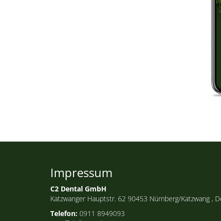
Impressum
C2 Dental GmbH
Katzwanger Hauptstr. 62 90453 Nürnberg/Katzwang , D
Telefon:
0911 8949093