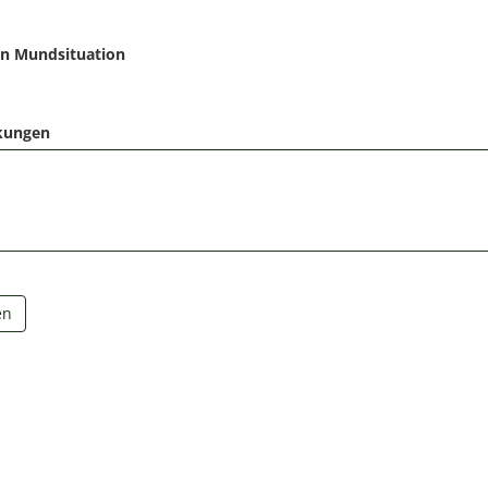
n Mundsituation
kungen
en