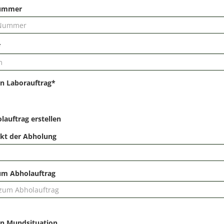
ummer
*
n Laborauftrag*
lauftrag erstellen
kt der Abholung
um Abholauftrag
n Mundsituation