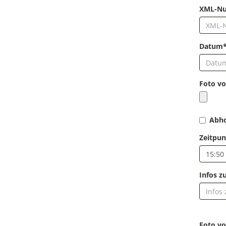
XML-N
Datum
Foto vo
Abho
Zeitpun
Infos z
Foto vo