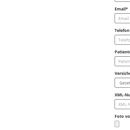
Email*
Telefon
Patien
Versic
XML-N
Foto v