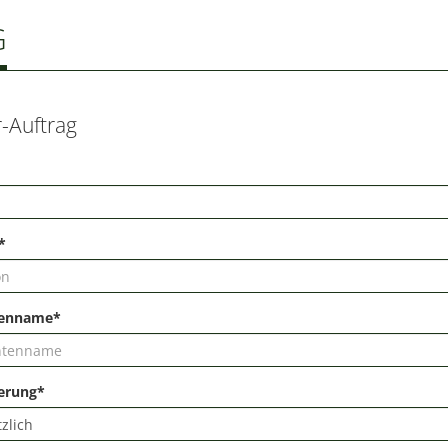
G
-Auftrag
*
tenname*
erung*