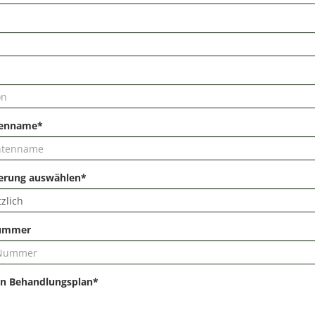
tenname*
herung auswählen*
ummer
on Behandlungsplan*